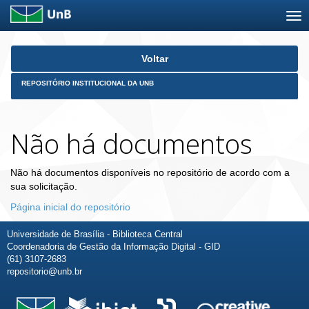
Skip
Voltar
navigation
REPOSITÓRIO INSTITUCIONAL DA UNB
Não há documentos
Não há documentos disponíveis no repositório de acordo com a
sua solicitação.
Página inicial do repositório
Universidade de Brasília - Biblioteca Central
Coordenadoria de Gestão da Informação Digital - GID
(61) 3107-2683
repositorio@unb.br