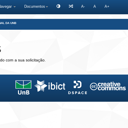
Navegar
Documentos
A-
A
A+
NAL DA UNB
s
do com a sua solicitação.