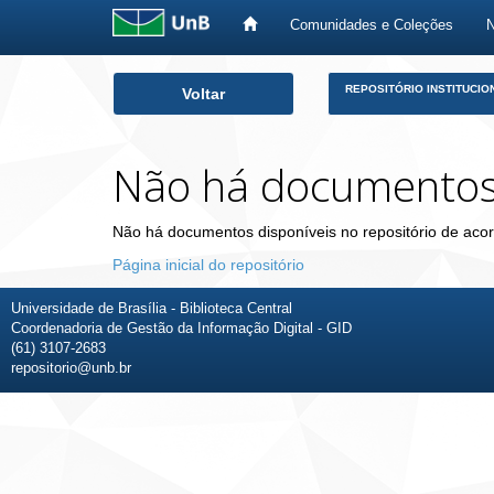
Comunidades e Coleções
Skip
REPOSITÓRIO INSTITUCIO
Voltar
navigation
Não há documento
Não há documentos disponíveis no repositório de acor
Página inicial do repositório
Universidade de Brasília - Biblioteca Central
Coordenadoria de Gestão da Informação Digital - GID
(61) 3107-2683
repositorio@unb.br