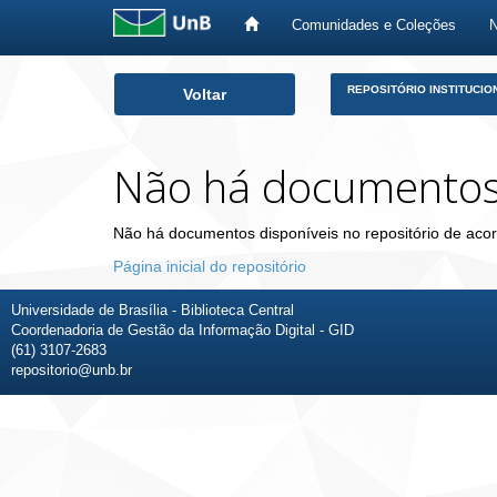
Comunidades e Coleções
Skip
REPOSITÓRIO INSTITUCIO
Voltar
navigation
Não há documento
Não há documentos disponíveis no repositório de acor
Página inicial do repositório
Universidade de Brasília - Biblioteca Central
Coordenadoria de Gestão da Informação Digital - GID
(61) 3107-2683
repositorio@unb.br