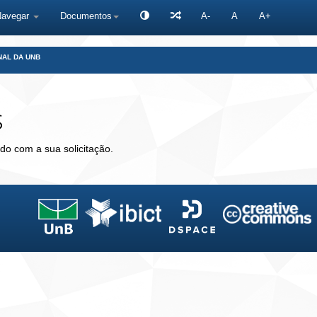
Navegar
Documentos
A-
A
A+
NAL DA UNB
s
do com a sua solicitação.