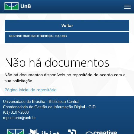
Skip
Voltar
navigation
REPOSITÓRIO INSTITUCIONAL DA UNB
Não há documentos
Não há documentos disponíveis no repositório de acordo com a
sua solicitação.
Página inicial do repositório
Universidade de Brasília - Biblioteca Central
Coordenadoria de Gestão da Informação Digital - GID
(61) 3107-2683
repositorio@unb.br