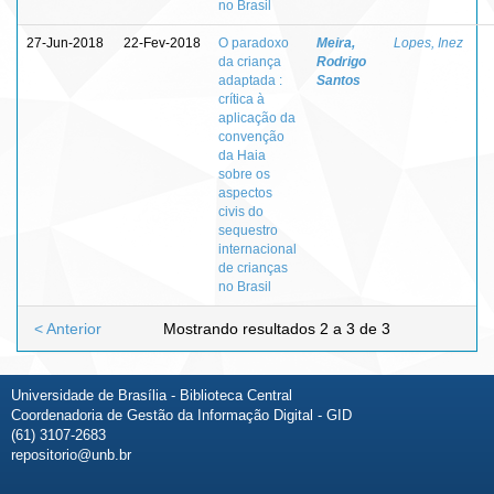
no Brasil
27-Jun-2018
22-Fev-2018
O paradoxo
Meira,
Lopes, Inez
da criança
Rodrigo
adaptada :
Santos
crítica à
aplicação da
convenção
da Haia
sobre os
aspectos
civis do
sequestro
internacional
de crianças
no Brasil
< Anterior
Mostrando resultados 2 a 3 de 3
Universidade de Brasília - Biblioteca Central
Coordenadoria de Gestão da Informação Digital - GID
(61) 3107-2683
repositorio@unb.br