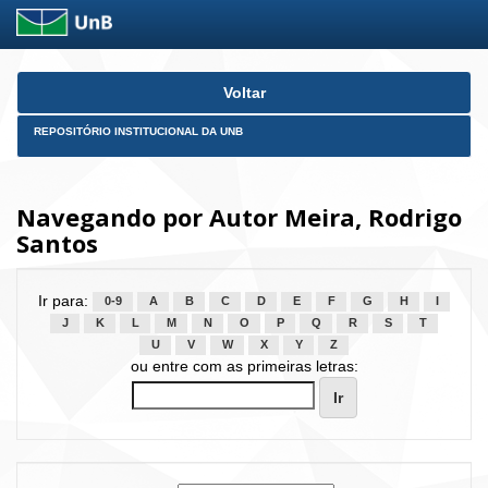
Skip
Voltar
navigation
REPOSITÓRIO INSTITUCIONAL DA UNB
Navegando por Autor Meira, Rodrigo
Santos
Ir para:
0-9
A
B
C
D
E
F
G
H
I
J
K
L
M
N
O
P
Q
R
S
T
U
V
W
X
Y
Z
ou entre com as primeiras letras: