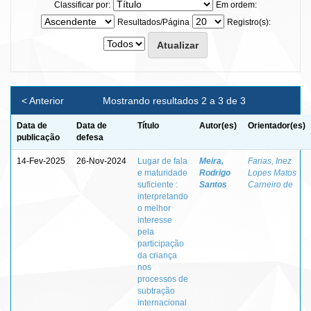
Classificar por:
Em ordem:
Resultados/Página
Registro(s):
< Anterior
Mostrando resultados 2 a 3 de 3
Data de
Data de
Título
Autor(es)
Orientador(es)
publicação
defesa
14-Fev-2025
26-Nov-2024
Lugar de fala
Meira,
Farias, Inez
e maturidade
Rodrigo
Lopes Matos
suficiente :
Santos
Carneiro de
interpretando
o melhor
interesse
pela
participação
da criança
nos
processos de
subtração
internacional