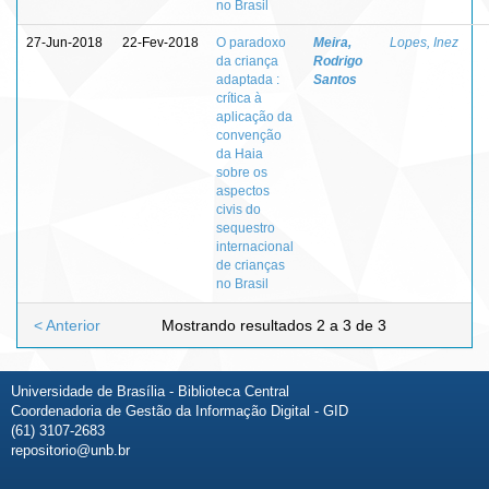
no Brasil
27-Jun-2018
22-Fev-2018
O paradoxo
Meira,
Lopes, Inez
da criança
Rodrigo
adaptada :
Santos
crítica à
aplicação da
convenção
da Haia
sobre os
aspectos
civis do
sequestro
internacional
de crianças
no Brasil
< Anterior
Mostrando resultados 2 a 3 de 3
Universidade de Brasília - Biblioteca Central
Coordenadoria de Gestão da Informação Digital - GID
(61) 3107-2683
repositorio@unb.br