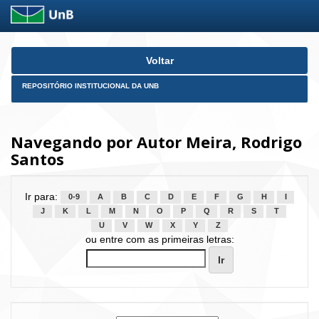
Skip
Voltar
navigation
REPOSITÓRIO INSTITUCIONAL DA UNB
Navegando por Autor Meira, Rodrigo
Santos
Ir para:
0-9
A
B
C
D
E
F
G
H
I
J
K
L
M
N
O
P
Q
R
S
T
U
V
W
X
Y
Z
ou entre com as primeiras letras: