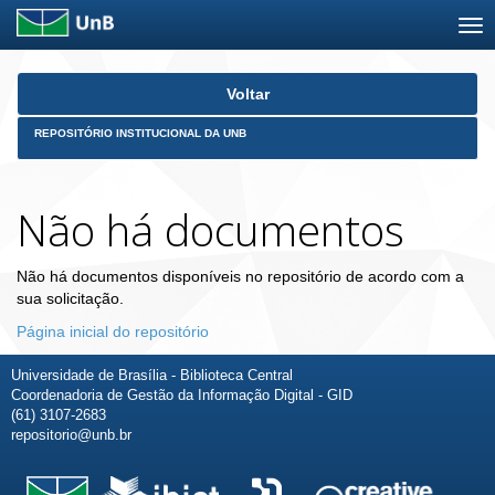
Skip
Voltar
navigation
REPOSITÓRIO INSTITUCIONAL DA UNB
Não há documentos
Não há documentos disponíveis no repositório de acordo com a
sua solicitação.
Página inicial do repositório
Universidade de Brasília - Biblioteca Central
Coordenadoria de Gestão da Informação Digital - GID
(61) 3107-2683
repositorio@unb.br