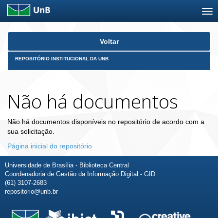
Skip
Voltar
navigation
REPOSITÓRIO INSTITUCIONAL DA UNB
Não há documentos
Não há documentos disponíveis no repositório de acordo com a
sua solicitação.
Página inicial do repositório
Universidade de Brasília - Biblioteca Central
Coordenadoria de Gestão da Informação Digital - GID
(61) 3107-2683
repositorio@unb.br