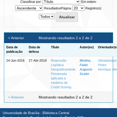
Classificar por:
Em ordem:
Resultados/Página
Registro(s):
< Anterior
Mostrando resultados 2 a 2 de 2
Data de
Data de
Título
Autor(es)
Orientador(e
publicação
defesa
24-Jun-2016
27-Abr-2016
Regressão
Medina,
Albuquerque
Logística
Fabio
Pedro
Geograficamente
Augusto
Henrique Me
Ponderada
Scalet
aplicada a
modelos de
Credit Scoring
< Anterior
Mostrando resultados 2 a 2 de 2
Universidade de Brasília - Biblioteca Central