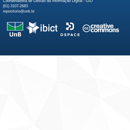
Coordenadoria de Gestão da Informação Digital - GID
(61) 3107-2683
repositorio@unb.br
Fale conosco
Sobre