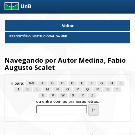
Skip
Voltar
navigation
REPOSITÓRIO INSTITUCIONAL DA UNB
Navegando por Autor Medina, Fabio
Augusto Scalet
Ir para:
0-9
A
B
C
D
E
F
G
H
I
J
K
L
M
N
O
P
Q
R
S
T
U
V
W
X
Y
Z
ou entre com as primeiras letras: