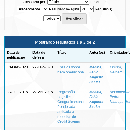
Classificar por:
Em ordem:
Resultados/Página
Registro(s):
Mostrando resultados 1 a 2 de 2
Data de
Data de
Título
Autor(es)
Orientador(
publicação
defesa
13-Dez-2023
27-Fev-2023
Ensaios sobre
Medina,
Kimura,
risco operacional
Fabio
Herbert
Augusto
Scalet
24-Jun-2016
27-Abr-2016
Regressão
Medina,
Albuquerque
Logística
Fabio
Pedro
Geograficamente
Augusto
Henrique Me
Ponderada
Scalet
aplicada a
modelos de
Credit Scoring