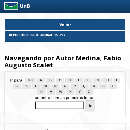
Skip
Voltar
navigation
REPOSITÓRIO INSTITUCIONAL DA UNB
Navegando por Autor Medina, Fabio
Augusto Scalet
Ir para:
0-9
A
B
C
D
E
F
G
H
I
J
K
L
M
N
O
P
Q
R
S
T
U
V
W
X
Y
Z
ou entre com as primeiras letras: