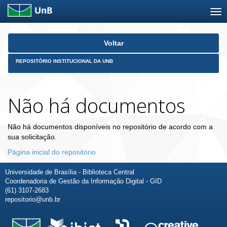
Skip
Voltar
navigation
REPOSITÓRIO INSTITUCIONAL DA UNB
Não há documentos
Não há documentos disponíveis no repositório de acordo com a
sua solicitação.
Página inicial do repositório
Universidade de Brasília - Biblioteca Central
Coordenadoria de Gestão da Informação Digital - GID
(61) 3107-2683
repositorio@unb.br