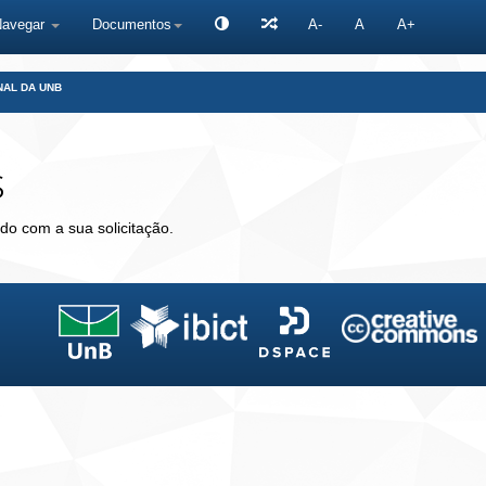
Navegar
Documentos
A-
A
A+
NAL DA UNB
s
do com a sua solicitação.