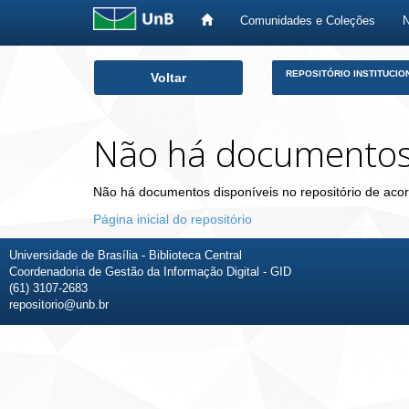
Comunidades e Coleções
Skip
REPOSITÓRIO INSTITUCIO
Voltar
navigation
Não há documento
Não há documentos disponíveis no repositório de acor
Página inicial do repositório
Universidade de Brasília - Biblioteca Central
Coordenadoria de Gestão da Informação Digital - GID
(61) 3107-2683
repositorio@unb.br