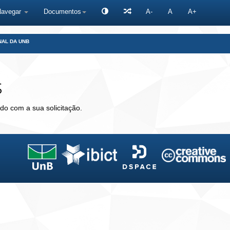
Navegar
Documentos
A-
A
A+
NAL DA UNB
s
do com a sua solicitação.