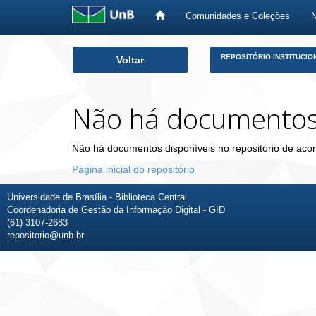
Comunidades e Coleções
Skip
REPOSITÓRIO INSTITUCIO
Voltar
navigation
Não há documento
Não há documentos disponíveis no repositório de acor
Página inicial do repositório
Universidade de Brasília - Biblioteca Central
Coordenadoria de Gestão da Informação Digital - GID
(61) 3107-2683
repositorio@unb.br