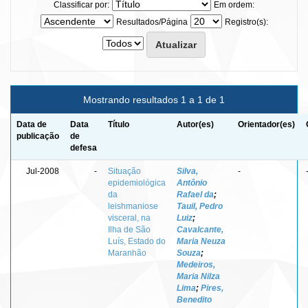
Classificar por:
Em ordem:
Resultados/Página
Registro(s):
Mostrando resultados 1 a 1 de 1
Data de
Data
Título
Autor(es)
Orientador(es)
publicação
de
defesa
Jul-2008
-
Situação
Silva,
-
epidemiológica
Antônio
da
Rafael da
;
leishmaniose
Tauil, Pedro
visceral, na
Luiz
;
Ilha de São
Cavalcante,
Luís, Estado do
Maria Neuza
Maranhão
Souza
;
Medeiros,
Maria Nilza
Lima
;
Pires,
Benedito