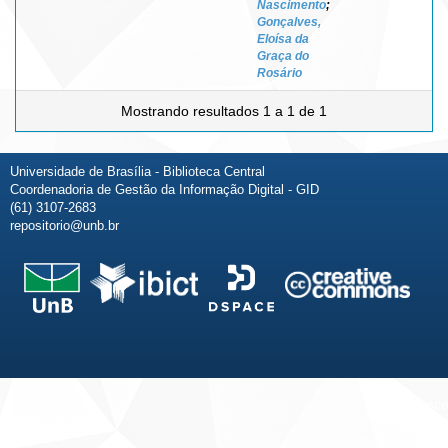
Nascimento
;
Gonçalves,
Eloísa da
Graça do
Rosário
Mostrando resultados 1 a 1 de 1
Universidade de Brasília - Biblioteca Central
Coordenadoria de Gestão da Informação Digital - GID
(61) 3107-2683
repositorio@unb.br
Fale conosco