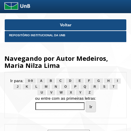
Skip
Voltar
navigation
REPOSITÓRIO INSTITUCIONAL DA UNB
Navegando por Autor Medeiros,
Maria Nilza Lima
Ir para:
0-9
A
B
C
D
E
F
G
H
I
J
K
L
M
N
O
P
Q
R
S
T
U
V
W
X
Y
Z
ou entre com as primeiras letras: