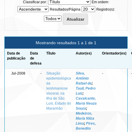
Classificar por:
Em ordem:
Resultados/Página
Registro(s):
Mostrando resultados 1 a 1 de 1
Data de
Data
Título
Autor(es)
Orientador(es)
publicação
de
defesa
Jul-2008
-
Situação
Silva,
-
epidemiológica
Antônio
da
Rafael da
;
leishmaniose
Tauil, Pedro
visceral, na
Luiz
;
Ilha de São
Cavalcante,
Luís, Estado do
Maria Neuza
Maranhão
Souza
;
Medeiros,
Maria Nilza
Lima
;
Pires,
Benedito