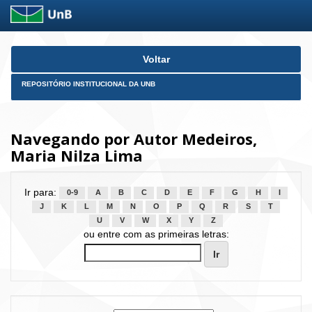
Skip
Voltar
navigation
REPOSITÓRIO INSTITUCIONAL DA UNB
Navegando por Autor Medeiros,
Maria Nilza Lima
Ir para:
0-9
A
B
C
D
E
F
G
H
I
J
K
L
M
N
O
P
Q
R
S
T
U
V
W
X
Y
Z
ou entre com as primeiras letras: