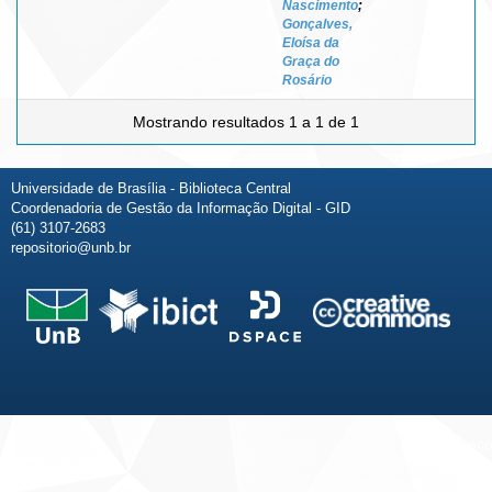
Nascimento
;
Gonçalves,
Eloísa da
Graça do
Rosário
Mostrando resultados 1 a 1 de 1
Universidade de Brasília - Biblioteca Central
Coordenadoria de Gestão da Informação Digital - GID
(61) 3107-2683
repositorio@unb.br
Fale conosco