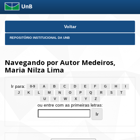
Skip
Voltar
navigation
REPOSITÓRIO INSTITUCIONAL DA UNB
Navegando por Autor Medeiros,
Maria Nilza Lima
Ir para:
0-9
A
B
C
D
E
F
G
H
I
J
K
L
M
N
O
P
Q
R
S
T
U
V
W
X
Y
Z
ou entre com as primeiras letras: