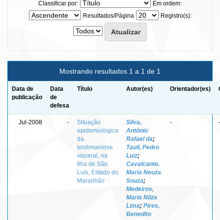
Classificar por:
Em ordem:
Resultados/Página
Registro(s):
Mostrando resultados 1 a 1 de 1
Data de
Data
Título
Autor(es)
Orientador(es)
publicação
de
defesa
Jul-2008
-
Situação
Silva,
-
epidemiológica
Antônio
da
Rafael da
;
leishmaniose
Tauil, Pedro
visceral, na
Luiz
;
Ilha de São
Cavalcante,
Luís, Estado do
Maria Neuza
Maranhão
Souza
;
Medeiros,
Maria Nilza
Lima
;
Pires,
Benedito