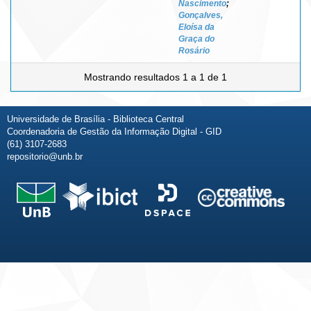
Nascimento
;
Gonçalves,
Eloísa da
Graça do
Rosário
Mostrando resultados 1 a 1 de 1
Universidade de Brasília - Biblioteca Central
Coordenadoria de Gestão da Informação Digital - GID
(61) 3107-2683
repositorio@unb.br
Fale conosco