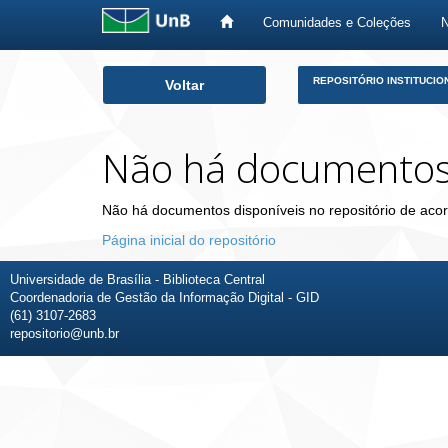
Comunidades e Coleções
Skip
REPOSITÓRIO INSTITUCIO
Voltar
navigation
Não há documento
Não há documentos disponíveis no repositório de acor
Página inicial do repositório
Universidade de Brasília - Biblioteca Central
Coordenadoria de Gestão da Informação Digital - GID
(61) 3107-2683
repositorio@unb.br