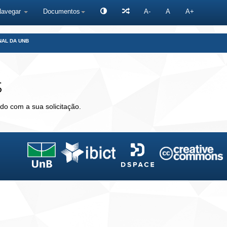
Navegar
Documentos
A-
A
A+
NAL DA UNB
s
do com a sua solicitação.