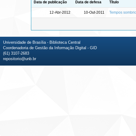
Data de publicação
Data de defesa
Título
12-Abr-2012
10-Out-2011
Tempos sombrios
Universidade de Brasília - Biblioteca Central
Coordenadoria de Gestão da Informação Digital - GID
(61) 3107-2683
repositorio@unb.br