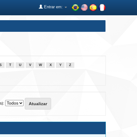
Entrar em:
S
T
U
V
W
X
Y
Z
s):