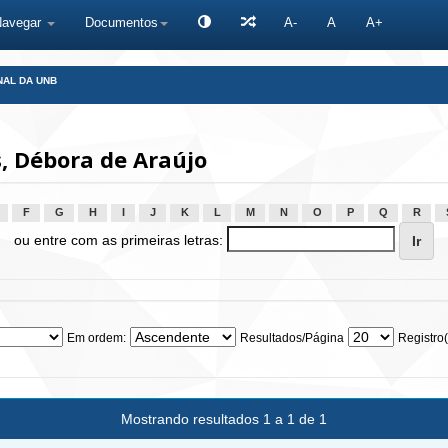
Navegar
Documentos
A-
A
A+
NAL DA UNB
, Débora de Araújo
F
G
H
I
J
K
L
M
N
O
P
Q
R
ou entre com as primeiras letras:
Em ordem:
Resultados/Página
Registro(
Mostrando resultados 1 a 1 de 1