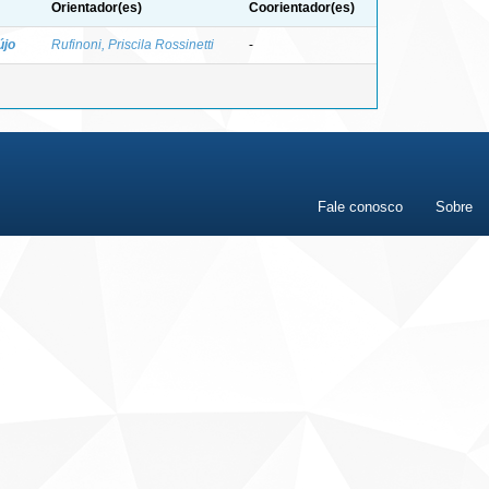
Orientador(es)
Coorientador(es)
újo
Rufinoni, Priscila Rossinetti
-
Fale conosco
Sobre