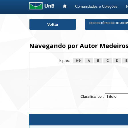
Comunidades e Coleções
Skip
REPOSITÓRIO INSTITUCIO
Voltar
navigation
Navegando por Autor Medeiros
Ir para:
0-9
A
B
C
D
E
Classificar por: