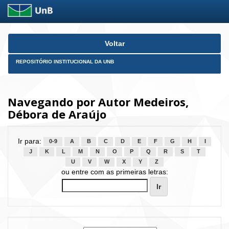
Skip
Voltar
navigation
REPOSITÓRIO INSTITUCIONAL DA UNB
Navegando por Autor Medeiros,
Débora de Araújo
Ir para:
0-9
A
B
C
D
E
F
G
H
I
J
K
L
M
N
O
P
Q
R
S
T
U
V
W
X
Y
Z
ou entre com as primeiras letras: