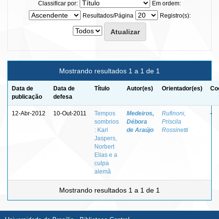
Classificar por:
Em ordem:
Resultados/Página
Registro(s):
Mostrando resultados 1 a 1 de 1
Data de
Data de
Título
Autor(es)
Orientador(es)
Co
publicação
defesa
12-Abr-2012
10-Out-2011
Tempos
Medeiros,
Rufinoni,
-
sombrios
Débora
Priscila
: Karl
de Araújo
Rossinetti
Jaspers,
Norbert
Elias e a
culpa
alemã
Mostrando resultados 1 a 1 de 1