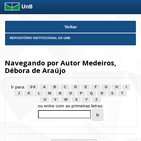
Skip
Voltar
navigation
REPOSITÓRIO INSTITUCIONAL DA UNB
Navegando por Autor Medeiros,
Débora de Araújo
Ir para:
0-9
A
B
C
D
E
F
G
H
I
J
K
L
M
N
O
P
Q
R
S
T
U
V
W
X
Y
Z
ou entre com as primeiras letras: