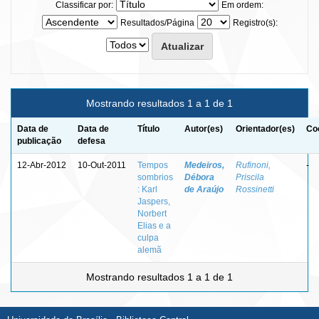
Classificar por:
Em ordem:
Resultados/Página
Registro(s):
Mostrando resultados 1 a 1 de 1
Data de
Data de
Título
Autor(es)
Orientador(es)
Co
publicação
defesa
12-Abr-2012
10-Out-2011
Tempos
Medeiros,
Rufinoni,
-
sombrios
Débora
Priscila
: Karl
de Araújo
Rossinetti
Jaspers,
Norbert
Elias e a
culpa
alemã
Mostrando resultados 1 a 1 de 1