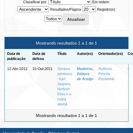
Classificar por:
Em ordem:
Resultados/Página
Registro(s):
Mostrando resultados 1 a 1 de 1
Data de
Data de
Título
Autor(es)
Orientador(es)
Co
publicação
defesa
12-Abr-2012
10-Out-2011
Tempos
Medeiros,
Rufinoni,
-
sombrios
Débora
Priscila
: Karl
de Araújo
Rossinetti
Jaspers,
Norbert
Elias e a
culpa
alemã
Mostrando resultados 1 a 1 de 1