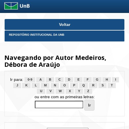
Skip
Voltar
navigation
REPOSITÓRIO INSTITUCIONAL DA UNB
Navegando por Autor Medeiros,
Débora de Araújo
Ir para:
0-9
A
B
C
D
E
F
G
H
I
J
K
L
M
N
O
P
Q
R
S
T
U
V
W
X
Y
Z
ou entre com as primeiras letras: