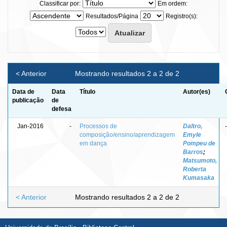
Classificar por:
Em ordem:
Resultados/Página
Registro(s):
< Anterior
Mostrando resultados 2 a 2 de 2
Data de
Data
Título
Autor(es)
publicação
de
defesa
Jan-2016
-
Processos de
Daltro,
-
composição/ensino/aprendizagem
Emyle
em dança
Pompeu de
Barros
;
Matsumoto,
Roberta
Kumasaka
< Anterior
Mostrando resultados 2 a 2 de 2