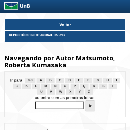
Skip
Voltar
navigation
REPOSITÓRIO INSTITUCIONAL DA UNB
Navegando por Autor Matsumoto,
Roberta Kumasaka
Ir para:
0-9
A
B
C
D
E
F
G
H
I
J
K
L
M
N
O
P
Q
R
S
T
U
V
W
X
Y
Z
ou entre com as primeiras letras: