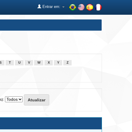
Entrar em:
S
T
U
V
W
X
Y
Z
s):