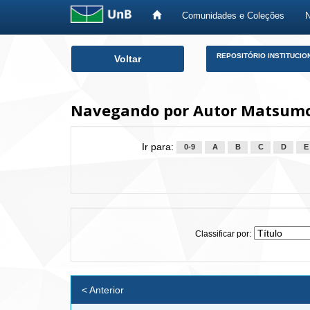
Comunidades e Coleções
Skip
REPOSITÓRIO INSTITUCIO
Voltar
navigation
Navegando por Autor Matsumo
Ir para:
0-9
A
B
C
D
E
Classificar por:
< Anterior