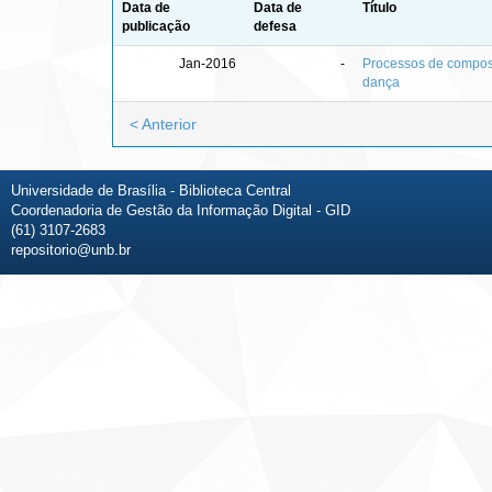
Data de
Data de
Título
publicação
defesa
Jan-2016
-
Processos de compos
dança
< Anterior
Universidade de Brasília - Biblioteca Central
Coordenadoria de Gestão da Informação Digital - GID
(61) 3107-2683
repositorio@unb.br