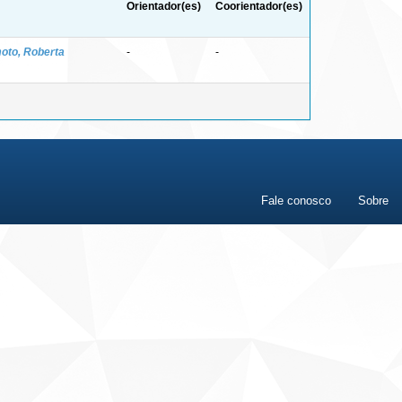
Orientador(es)
Coorientador(es)
oto, Roberta
-
-
Fale conosco
Sobre