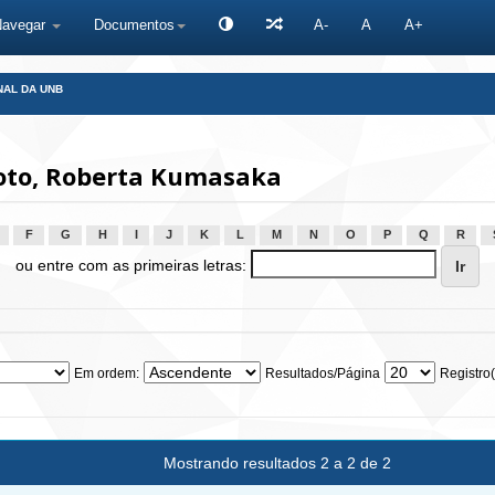
Navegar
Documentos
A-
A
A+
NAL DA UNB
to, Roberta Kumasaka
F
G
H
I
J
K
L
M
N
O
P
Q
R
ou entre com as primeiras letras:
Em ordem:
Resultados/Página
Registro(
Mostrando resultados 2 a 2 de 2