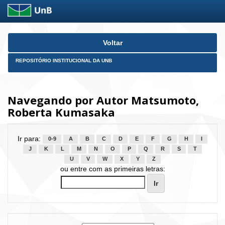
Skip
Voltar
navigation
REPOSITÓRIO INSTITUCIONAL DA UNB
Navegando por Autor Matsumoto,
Roberta Kumasaka
Ir para:
0-9
A
B
C
D
E
F
G
H
I
J
K
L
M
N
O
P
Q
R
S
T
U
V
W
X
Y
Z
ou entre com as primeiras letras: