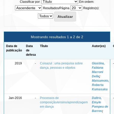
Classificar por:
Em ordem:
Resultados/Página
Registro(s):
Mostrando resultados 1 a 2 de 2
Data de
Data
Título
Autor(es)
publicação
de
defesa
2019
-
Coisazul : uma pesquisa sobre
Giustina,
-
dança, pessoas e objetos
Fabiana
Marroni
Della
;
Matsumoto,
Roberta
Kumasaka
Jan-2016
-
Processos de
Daltro,
-
composição/ensino/aprendizagem
Emyle
em dança
Pompeu de
Barros
;