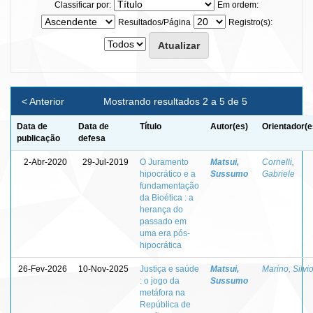
Classificar por:
Em ordem:
Resultados/Página
Registro(s):
< Anterior
Mostrando resultados 2 a 5 de 5
Data de
Data de
Título
Autor(es)
Orientador(e
publicação
defesa
2-Abr-2020
29-Jul-2019
O Juramento
Matsui,
Cornelli,
hipocrático e a
Sussumo
Gabriele
fundamentação
da Bioética : a
herança do
passado em
uma era pós-
hipocrática
26-Fev-2026
10-Nov-2025
Justiça e saúde
Matsui,
Marino, Silvi
: o jogo da
Sussumo
metáfora na
República de