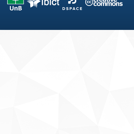
Fale conosco
Sobre