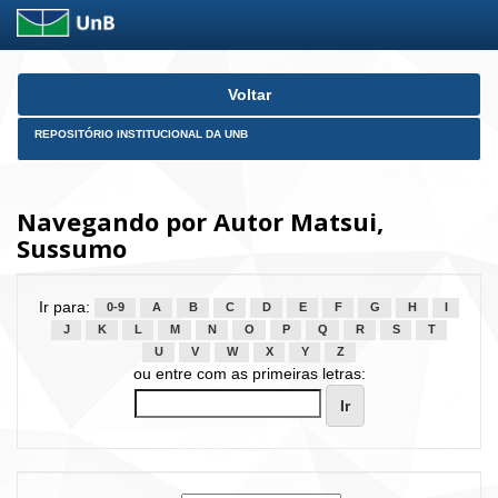
Skip
Voltar
navigation
REPOSITÓRIO INSTITUCIONAL DA UNB
Navegando por Autor Matsui,
Sussumo
Ir para:
0-9
A
B
C
D
E
F
G
H
I
J
K
L
M
N
O
P
Q
R
S
T
U
V
W
X
Y
Z
ou entre com as primeiras letras: