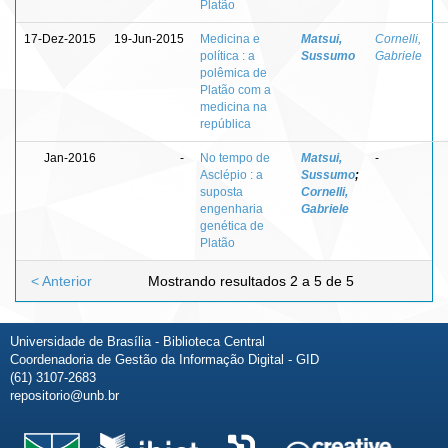
Platão
17-Dez-2015
19-Jun-2015
Medicina e
Matsui,
Cornelli,
política : a
Sussumo
Gabriele
polêmica de
Platão com a
medicina na
república
Jan-2016
-
No tempo de
Matsui,
-
Asclépio : a
Sussumo
;
suposta
Cornelli,
engenharia
Gabriele
genética de
Platão
< Anterior
Mostrando resultados 2 a 5 de 5
Universidade de Brasília - Biblioteca Central
Coordenadoria de Gestão da Informação Digital - GID
(61) 3107-2683
repositorio@unb.br