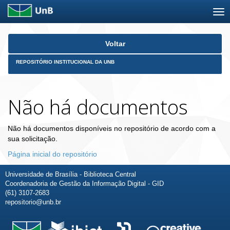
Skip
Voltar
navigation
REPOSITÓRIO INSTITUCIONAL DA UNB
Não há documentos
Não há documentos disponíveis no repositório de acordo com a
sua solicitação.
Página inicial do repositório
Universidade de Brasília - Biblioteca Central
Coordenadoria de Gestão da Informação Digital - GID
(61) 3107-2683
repositorio@unb.br