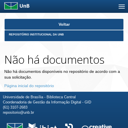
Skip
Voltar
navigation
REPOSITÓRIO INSTITUCIONAL DA UNB
Não há documentos
Não há documentos disponíveis no repositório de acordo com a
sua solicitação.
Página inicial do repositório
Universidade de Brasília - Biblioteca Central
Coordenadoria de Gestão da Informação Digital - GID
(61) 3107-2683
repositorio@unb.br