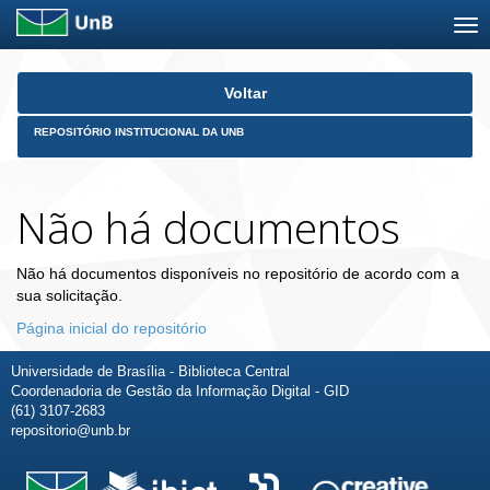
Skip
Voltar
navigation
REPOSITÓRIO INSTITUCIONAL DA UNB
Não há documentos
Não há documentos disponíveis no repositório de acordo com a
sua solicitação.
Página inicial do repositório
Universidade de Brasília - Biblioteca Central
Coordenadoria de Gestão da Informação Digital - GID
(61) 3107-2683
repositorio@unb.br