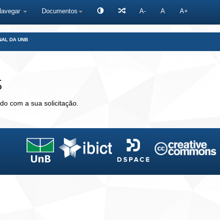
Navegar
Documentos
A-
A
A+
NAL DA UNB
s
do com a sua solicitação.