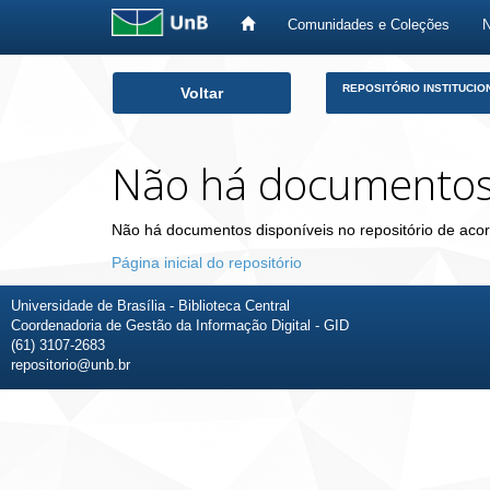
Comunidades e Coleções
Skip
REPOSITÓRIO INSTITUCIO
Voltar
navigation
Não há documento
Não há documentos disponíveis no repositório de acor
Página inicial do repositório
Universidade de Brasília - Biblioteca Central
Coordenadoria de Gestão da Informação Digital - GID
(61) 3107-2683
repositorio@unb.br