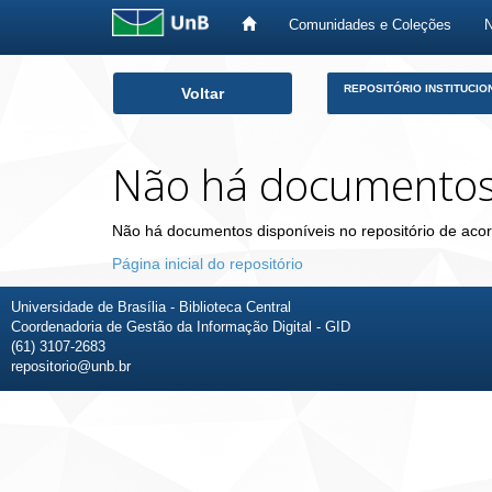
Comunidades e Coleções
Skip
REPOSITÓRIO INSTITUCIO
Voltar
navigation
Não há documento
Não há documentos disponíveis no repositório de acor
Página inicial do repositório
Universidade de Brasília - Biblioteca Central
Coordenadoria de Gestão da Informação Digital - GID
(61) 3107-2683
repositorio@unb.br