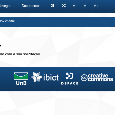
Navegar
Documentos
A-
A
A+
NAL DA UNB
s
do com a sua solicitação.