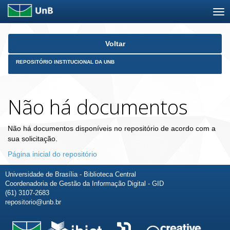
Skip
Voltar
navigation
REPOSITÓRIO INSTITUCIONAL DA UNB
Não há documentos
Não há documentos disponíveis no repositório de acordo com a
sua solicitação.
Página inicial do repositório
Universidade de Brasília - Biblioteca Central
Coordenadoria de Gestão da Informação Digital - GID
(61) 3107-2683
repositorio@unb.br