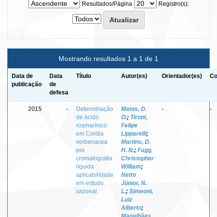
Resultados/Página
Registro(s):
Mostrando resultados 1 a 1 de 1
Data de
Data
Título
Autor(es)
Orientador(es)
Co
publicação
de
defesa
2015
-
Determinação
Matos, D.
-
-
de ácido
O.
;
Tironi,
rosmarínico
Felipe
em Cordia
Lipparelli
;
verbenacea
Martins, D.
por
H. N.
;
Fagg,
cromatografia
Christopher
líquida :
William
;
aplicabilidade
Netto
em estudo
Júnior, N.
sazonal
L.
;
Simeoni,
Luiz
Alberto
;
Magalhães,