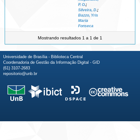
P. O.
;
Silveira, D.
;
Bazzo, Yris
Maria
Fonseca
Mostrando resultados 1 a 1 de 1
Universidade de Brasília - Biblioteca Central
Coordenadoria de Gestão da Informação Digital - GID
(61) 3107-2683
repositorio@unb.br
Fale conosco