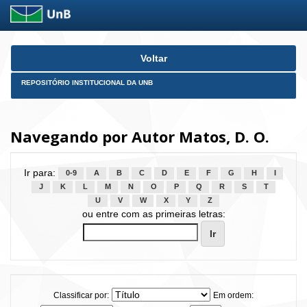
Skip
Voltar
navigation
REPOSITÓRIO INSTITUCIONAL DA UNB
Navegando por Autor Matos, D. O.
Ir para:
0-9
A
B
C
D
E
F
G
H
I
J
K
L
M
N
O
P
Q
R
S
T
U
V
W
X
Y
Z
ou entre com as primeiras letras:
Classificar por:
Em ordem: