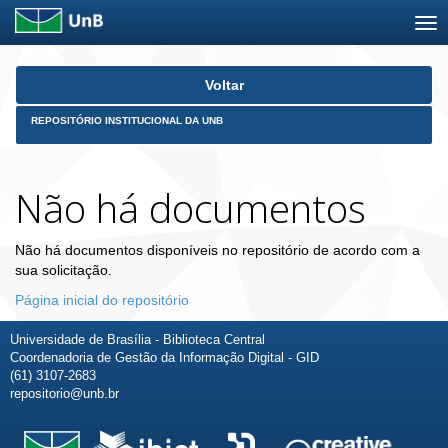
Skip
Voltar
navigation
REPOSITÓRIO INSTITUCIONAL DA UNB
Não há documentos
Não há documentos disponíveis no repositório de acordo com a
sua solicitação.
Página inicial do repositório
Universidade de Brasília - Biblioteca Central
Coordenadoria de Gestão da Informação Digital - GID
(61) 3107-2683
repositorio@unb.br