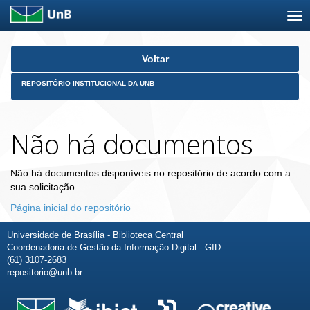
Skip
Voltar
navigation
REPOSITÓRIO INSTITUCIONAL DA UNB
Não há documentos
Não há documentos disponíveis no repositório de acordo com a
sua solicitação.
Página inicial do repositório
Universidade de Brasília - Biblioteca Central
Coordenadoria de Gestão da Informação Digital - GID
(61) 3107-2683
repositorio@unb.br