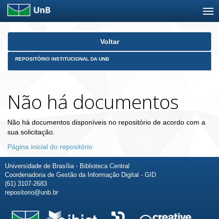
Skip
Voltar
navigation
REPOSITÓRIO INSTITUCIONAL DA UNB
Não há documentos
Não há documentos disponíveis no repositório de acordo com a
sua solicitação.
Página inicial do repositório
Universidade de Brasília - Biblioteca Central
Coordenadoria de Gestão da Informação Digital - GID
(61) 3107-2683
repositorio@unb.br