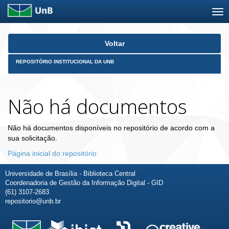
Skip
Voltar
navigation
REPOSITÓRIO INSTITUCIONAL DA UNB
Não há documentos
Não há documentos disponíveis no repositório de acordo com a
sua solicitação.
Página inicial do repositório
Universidade de Brasília - Biblioteca Central
Coordenadoria de Gestão da Informação Digital - GID
(61) 3107-2683
repositorio@unb.br