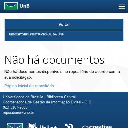
Skip
Voltar
navigation
REPOSITÓRIO INSTITUCIONAL DA UNB
Não há documentos
Não há documentos disponíveis no repositório de acordo com a
sua solicitação.
Página inicial do repositório
Universidade de Brasília - Biblioteca Central
Coordenadoria de Gestão da Informação Digital - GID
(61) 3107-2683
repositorio@unb.br