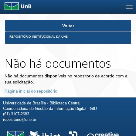
Skip
Voltar
navigation
REPOSITÓRIO INSTITUCIONAL DA UNB
Não há documentos
Não há documentos disponíveis no repositório de acordo com a
sua solicitação.
Página inicial do repositório
Universidade de Brasília - Biblioteca Central
Coordenadoria de Gestão da Informação Digital - GID
(61) 3107-2683
repositorio@unb.br