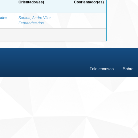
Orientador(es)
Coorientador(es)
aíra
Santos, Andre Vitor
-
Fernandes dos
Fale conosco
Sobre