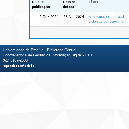
Data de
Data de
Título
publicação
defesa
5-Dez-2024
28-Mar-2024
A concepção da investigaçã
sistemas de raciocínio
Universidade de Brasília - Biblioteca Central
Coordenadoria de Gestão da Informação Digital - GID
(61) 3107-2683
repositorio@unb.br