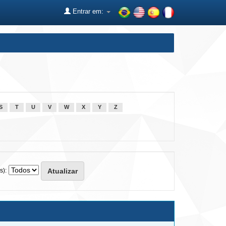
Entrar em:
S
T
U
V
W
X
Y
Z
s):