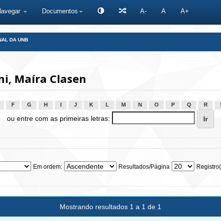
Navegar
Documentos
A-
A
A+
NAL DA UNB
i, Maíra Clasen
F
G
H
I
J
K
L
M
N
O
P
Q
R
ou entre com as primeiras letras:
Em ordem:
Resultados/Página
Registro(
Mostrando resultados 1 a 1 de 1