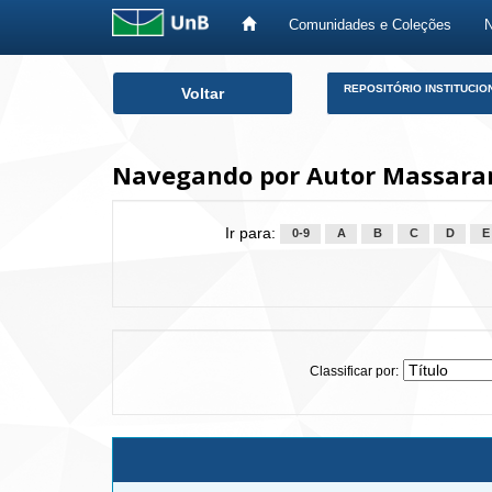
Comunidades e Coleções
Skip
REPOSITÓRIO INSTITUCIO
Voltar
navigation
Navegando por Autor Massaran
Ir para:
0-9
A
B
C
D
E
Classificar por: