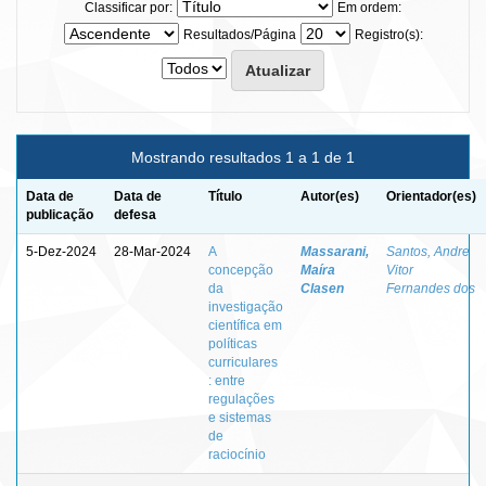
Classificar por:
Em ordem:
Resultados/Página
Registro(s):
Mostrando resultados 1 a 1 de 1
Data de
Data de
Título
Autor(es)
Orientador(es)
publicação
defesa
5-Dez-2024
28-Mar-2024
A
Massarani,
Santos, Andre
concepção
Maíra
Vitor
da
Clasen
Fernandes dos
investigação
científica em
políticas
curriculares
: entre
regulações
e sistemas
de
raciocínio