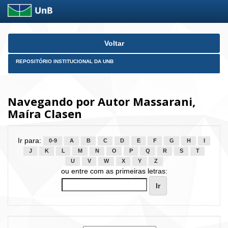
Skip
Voltar
navigation
REPOSITÓRIO INSTITUCIONAL DA UNB
Navegando por Autor Massarani,
Maíra Clasen
Ir para:
0-9
A
B
C
D
E
F
G
H
I
J
K
L
M
N
O
P
Q
R
S
T
U
V
W
X
Y
Z
ou entre com as primeiras letras: