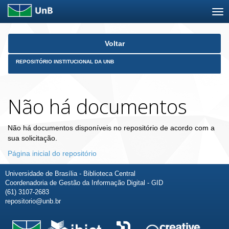
Skip
Voltar
navigation
REPOSITÓRIO INSTITUCIONAL DA UNB
Não há documentos
Não há documentos disponíveis no repositório de acordo com a
sua solicitação.
Página inicial do repositório
Universidade de Brasília - Biblioteca Central
Coordenadoria de Gestão da Informação Digital - GID
(61) 3107-2683
repositorio@unb.br