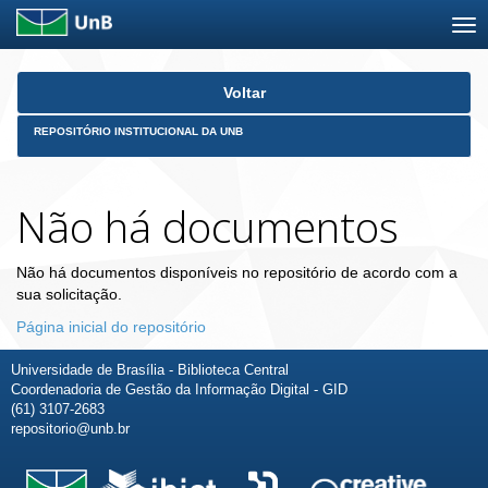
Skip
Voltar
navigation
REPOSITÓRIO INSTITUCIONAL DA UNB
Não há documentos
Não há documentos disponíveis no repositório de acordo com a
sua solicitação.
Página inicial do repositório
Universidade de Brasília - Biblioteca Central
Coordenadoria de Gestão da Informação Digital - GID
(61) 3107-2683
repositorio@unb.br