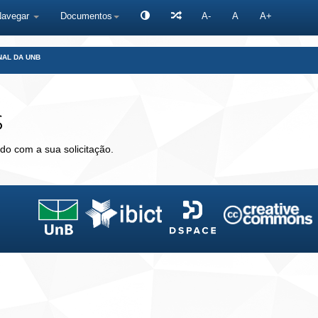
Navegar
Documentos
A-
A
A+
NAL DA UNB
s
do com a sua solicitação.