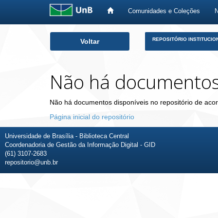
Comunidades e Coleções
Skip
REPOSITÓRIO INSTITUCIO
Voltar
navigation
Não há documento
Não há documentos disponíveis no repositório de acor
Página inicial do repositório
Universidade de Brasília - Biblioteca Central
Coordenadoria de Gestão da Informação Digital - GID
(61) 3107-2683
repositorio@unb.br