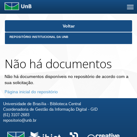
Skip
Voltar
navigation
REPOSITÓRIO INSTITUCIONAL DA UNB
Não há documentos
Não há documentos disponíveis no repositório de acordo com a
sua solicitação.
Página inicial do repositório
Universidade de Brasília - Biblioteca Central
Coordenadoria de Gestão da Informação Digital - GID
(61) 3107-2683
repositorio@unb.br