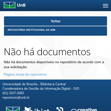
Skip
Voltar
navigation
REPOSITÓRIO INSTITUCIONAL DA UNB
Não há documentos
Não há documentos disponíveis no repositório de acordo com a
sua solicitação.
Página inicial do repositório
Universidade de Brasília - Biblioteca Central
Coordenadoria de Gestão da Informação Digital - GID
(61) 3107-2683
repositorio@unb.br