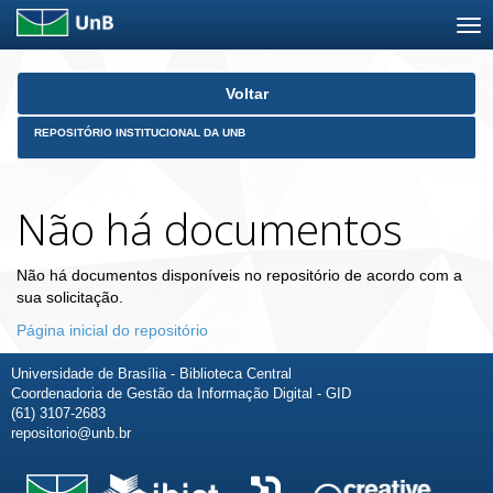
Skip
Voltar
navigation
REPOSITÓRIO INSTITUCIONAL DA UNB
Não há documentos
Não há documentos disponíveis no repositório de acordo com a
sua solicitação.
Página inicial do repositório
Universidade de Brasília - Biblioteca Central
Coordenadoria de Gestão da Informação Digital - GID
(61) 3107-2683
repositorio@unb.br