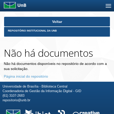
Skip
Voltar
navigation
REPOSITÓRIO INSTITUCIONAL DA UNB
Não há documentos
Não há documentos disponíveis no repositório de acordo com a
sua solicitação.
Página inicial do repositório
Universidade de Brasília - Biblioteca Central
Coordenadoria de Gestão da Informação Digital - GID
(61) 3107-2683
repositorio@unb.br