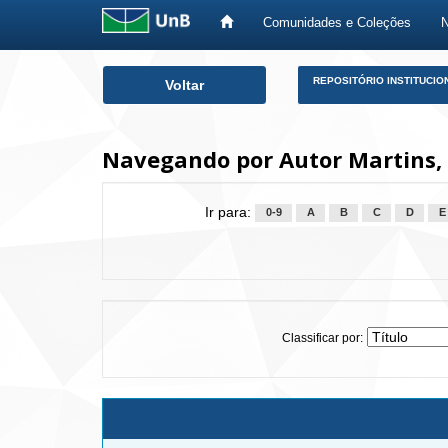
Comunidades e Coleções
Skip
REPOSITÓRIO INSTITUCIO
Voltar
navigation
Navegando por Autor Martins,
Ir para:
0-9
A
B
C
D
E
Classificar por: