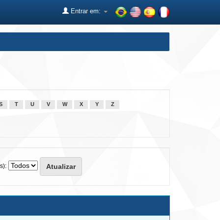
Entrar em:
S
T
U
V
W
X
Y
Z
s):