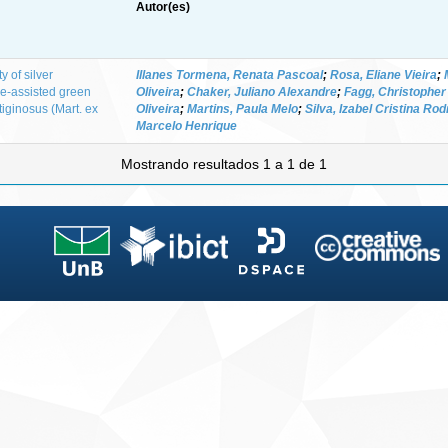
Autor(es)
y of silver
Illanes Tormena, Renata Pascoal
;
Rosa, Eliane Vieira
;
e-assisted green
Oliveira
;
Chaker, Juliano Alexandre
;
Fagg, Christopher
iginosus (Mart. ex
Oliveira
;
Martins, Paula Melo
;
Silva, Izabel Cristina Ro
Marcelo Henrique
Mostrando resultados 1 a 1 de 1