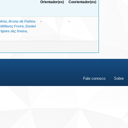
Orientador(es)
Coorientador(es)
Mota, Bruna de Fatima
-
-
 William
;
Freire, Daniel
drigues da
;
Sousa,
Fale conosco
Sobre