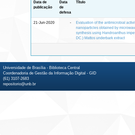
Data de
Data
Título
publicação
de
defesa
21-Jun-2020
-
Evaluation of the antimicrobial activit
nanoparticles obtained by microwav
synthesis using Handroanthus impet
DC.) Mattos underbark extract
Universidade de Brasília - Biblioteca Central
Coordenadoria de Gestão da Informação Digital - GID
(61) 3107-2683
repositorio@unb.br