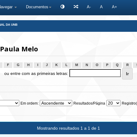
Navegar
Documentos
A-
A
A+
NAL DA UNB
 Paula Melo
F
G
H
I
J
K
L
M
N
O
P
Q
R
ou entre com as primeiras letras:
Em ordem:
Resultados/Página
Registro(
Mostrando resultados 1 a 1 de 1