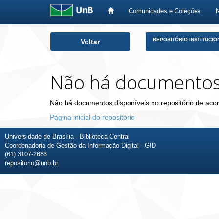
Comunidades e Coleções
Skip
REPOSITÓRIO INSTITUCIO
Voltar
navigation
Não há documento
Não há documentos disponíveis no repositório de acor
Página inicial do repositório
Universidade de Brasília - Biblioteca Central
Coordenadoria de Gestão da Informação Digital - GID
(61) 3107-2683
repositorio@unb.br