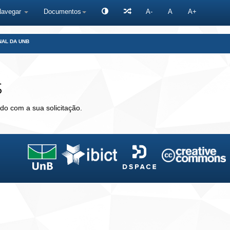
Navegar
Documentos
A-
A
A+
NAL DA UNB
s
do com a sua solicitação.