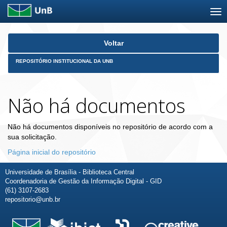
Skip
Voltar
navigation
REPOSITÓRIO INSTITUCIONAL DA UNB
Não há documentos
Não há documentos disponíveis no repositório de acordo com a
sua solicitação.
Página inicial do repositório
Universidade de Brasília - Biblioteca Central
Coordenadoria de Gestão da Informação Digital - GID
(61) 3107-2683
repositorio@unb.br